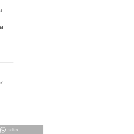
d
il
e"
teilen