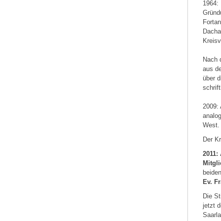
1964: 
Gründu
Fortan
Dacha
Kreisv
Nach 
aus de
über d
schrif
2009: 
analo
West.
Der Kr
2011:
Mitgl
beiden
Ev. Fr
Die St
jetzt 
Saarla