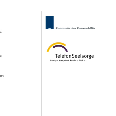
t
fe
den