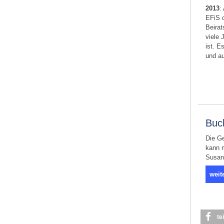
2013
:
EFiS d
Beirat
viele 
ist. E
und au
Buc
Die Ge
kann 
Susan
weit
te