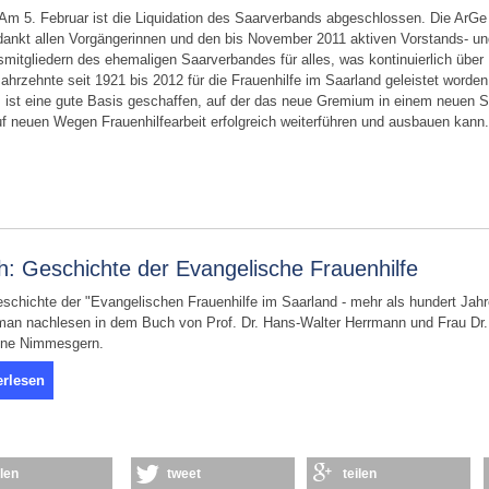
 Am 5. Februar ist die Liquidation des Saarverbands abgeschlossen. Die ArGe
ankt allen Vorgängerinnen und den bis November 2011 aktiven Vorstands- un
smitgliedern des ehemaligen Saarverbandes für alles, was kontinuierlich über
Jahrzehnte seit 1921 bis 2012 für die Frauenhilfe im Saarland geleistet worden
s ist eine gute Basis geschaffen, auf der das neue Gremium in einem neuen St
f neuen Wegen Frauenhilfearbeit erfolgreich weiterführen und ausbauen kann.
h: Geschichte der Evangelische Frauenhilfe
schichte der "Evangelischen Frauenhilfe im Saarland - mehr als hundert Jahr
man nachlesen in dem Buch von Prof. Dr. Hans-Walter Herrmann und Frau Dr.
ne Nimmesgern.
erlesen
ilen
tweet
teilen