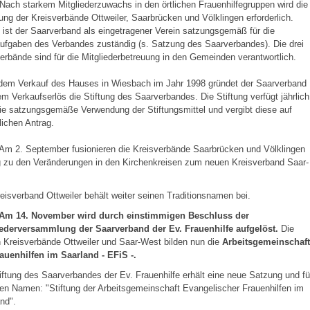
Nach starkem Mitgliederzuwachs in den örtlichen Frauenhilfegruppen wird die
ng der Kreisverbände Ottweiler, Saarbrücken und Völklingen erforderlich.
 ist der Saarverband als eingetragener Verein satzungsgemäß für die
ufgaben des Verbandes zuständig (s. Satzung des Saarverbandes). Die drei
erbände sind für die Mitgliederbetreuung in den Gemeinden verantwortlich.
dem Verkauf des Hauses in Wiesbach im Jahr 1998 gründet der Saarverband
m Verkaufserlös die Stiftung des Saarverbandes. Die Stiftung verfügt jährlich
ie satzungsgemäße Verwendung der Stiftungsmittel und vergibt diese auf
tlichen Antrag.
Am 2. September fusionieren die Kreisverbände Saarbrücken und Völklingen
g zu den Veränderungen in den Kirchenkreisen zum neuen Kreisverband Saar-
eisverband Ottweiler behält weiter seinen Traditionsnamen bei.
 Am 14. November wird durch einstimmigen Beschluss der
iederversammlung der Saarverband der Ev. Frauenhilfe aufgelöst.
Die
 Kreisverbände Ottweiler und Saar-West bilden nun die
Arbeitsgemeinschaft
auenhilfen im Saarland - EFiS -.
iftung des Saarverbandes der Ev. Frauenhilfe erhält eine neue Satzung und fü
den Namen: "Stiftung der Arbeitsgemeinschaft Evangelischer Frauenhilfen im
nd".